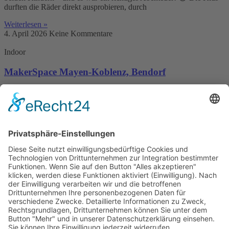
durften die Räder direkt ausprobieren, durch
Weiterlesen »
4. April 2026
Keine Kommentare
Indoor
MakerSpace Mayen-Koblenz, Bendorf
Ausflugstipp für neugierige Kids & kreative Köpfe Ihr sucht etwas
Besonderes für den nächsten Familienausflug?Dann schaut
unbedingt im MakerSpace Mayen-Koblenz vorbei 🛠️ Während der
freien
Weiterlesen »
4. April 2026
Keine Kommentare
Uncategorized
𝗚𝗢𝗡𝗗𝗪𝗔𝗡𝗔 – 𝗗𝗔𝗦 𝗣𝗥𝗔̈𝗛𝗜𝗦𝗧𝗢𝗥𝗜𝗨𝗠 in
Schiffweiler
[unbezahlte Werbung] Manchmal gibt es diese Ausflüge, bei denen
man selbst wieder ein kleines bisschen Kind wird. Genau so ging es