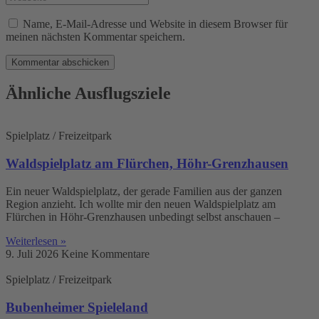
oder
E-
deine
Benutzernamen
Mail-
Website-
Name, E-Mail-Adresse und Website in diesem Browser für
zum
Adresse
URL
meinen nächsten Kommentar speichern.
Kommentieren
zum
ein
ein
Kommentieren
(optional)
ein
Ähnliche Ausflugsziele
Spielplatz / Freizeitpark
Waldspielplatz am Flürchen, Höhr-Grenzhausen
Ein neuer Waldspielplatz, der gerade Familien aus der ganzen
Region anzieht. Ich wollte mir den neuen Waldspielplatz am
Flürchen in Höhr-Grenzhausen unbedingt selbst anschauen –
Weiterlesen »
9. Juli 2026
Keine Kommentare
Spielplatz / Freizeitpark
Bubenheimer Spieleland