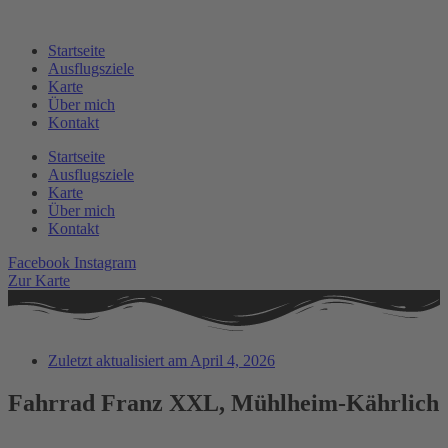
Zum
Inhalt
Startseite
springen
Ausflugsziele
Karte
Über mich
Kontakt
Startseite
Ausflugsziele
Karte
Über mich
Kontakt
Facebook
Instagram
Zur Karte
Zuletzt aktualisiert am
April 4, 2026
Fahrrad Franz XXL, Mühlheim-Kährlich