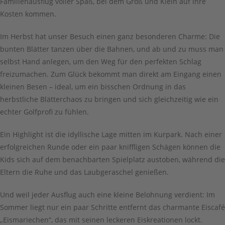
Familienausflug voller Spaß, bei dem Groß und Klein auf ihre
Kosten kommen.
Im Herbst hat unser Besuch einen ganz besonderen Charme: Die
bunten Blätter tanzen über die Bahnen, und ab und zu muss man
selbst Hand anlegen, um den Weg für den perfekten Schlag
freizumachen. Zum Glück bekommt man direkt am Eingang einen
kleinen Besen – ideal, um ein bisschen Ordnung in das
herbstliche Blätterchaos zu bringen und sich gleichzeitig wie ein
echter Golfprofi zu fühlen.
Ein Highlight ist die idyllische Lage mitten im Kurpark. Nach einer
erfolgreichen Runde oder ein paar kniffligen Schägen können die
Kids sich auf dem benachbarten Spielplatz austoben, während die
Eltern die Ruhe und das Laubgeraschel genießen.
Und weil jeder Ausflug auch eine kleine Belohnung verdient: Im
Sommer liegt nur ein paar Schritte entfernt das charmante Eiscafé
„Eismariechen“, das mit seinen leckeren Eiskreationen lockt.