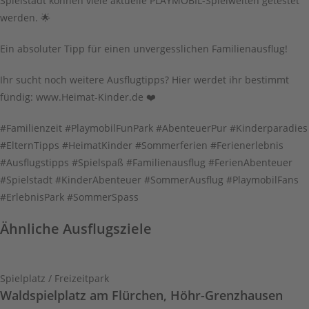
Spielstadt können viele aktuelle PLAYMOBIL-Spielwelten getestet
werden. 🌟
Ein absoluter Tipp für einen unvergesslichen Familienausflug!
Ihr sucht noch weitere Ausflugtipps? Hier werdet ihr bestimmt
fündig: www.Heimat-Kinder.de ❤️
#Familienzeit #PlaymobilFunPark #AbenteuerPur #Kinderparadies
#ElternTipps #HeimatKinder #Sommerferien #Ferienerlebnis
#Ausflugstipps #Spielspaß #Familienausflug #FerienAbenteuer
#Spielstadt #KinderAbenteuer #SommerAusflug #PlaymobilFans
#ErlebnisPark #SommerSpass
Ähnliche Ausflugsziele
Spielplatz / Freizeitpark
Waldspielplatz am Flürchen, Höhr-Grenzhausen