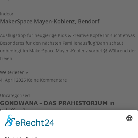
Indoor
MakerSpace Mayen-Koblenz, Bendorf
Ausflugstipp für neugierige Kids & kreative Köpfe Ihr sucht etwas
Besonderes für den nächsten Familienausflug?Dann schaut
unbedingt im MakerSpace Mayen-Koblenz vorbei 🛠️ Während der
freien
Weiterlesen »
4. April 2026
Keine Kommentare
Uncategorized
𝗚𝗢𝗡𝗗𝗪𝗔𝗡𝗔 – 𝗗𝗔𝗦 𝗣𝗥𝗔̈𝗛𝗜𝗦𝗧𝗢𝗥𝗜𝗨𝗠 in
Schiffweiler
[unbezahlte Werbung] Manchmal gibt es diese Ausflüge, bei
denen man selbst wieder ein kleines bisschen Kind wird. Genau