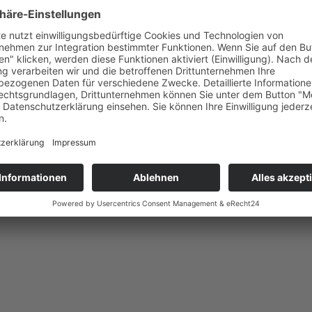
am Brunnen gespielt. Sobald Wasser in der Nähe ist, sind die Spielger
uf Spielplätzen, einige Scherben, in diesem Fall im Bachlauf😞.
checken.
n nächsten Kommentar speichern.