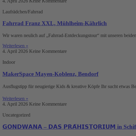
4. April 2026
Keine Kommentare
Laufrädchen/Fahrrad
Fahrrad Franz XXL, Mühlheim-Kährlich
Wir waren neulich auf „Fahrrad-Entdeckungstour“ mit unseren beiden 
Weiterlesen »
4. April 2026
Keine Kommentare
Indoor
MakerSpace Mayen-Koblenz, Bendorf
Ausflugstipp für neugierige Kids & kreative Köpfe Ihr sucht etwas
Weiterlesen »
4. April 2026
Keine Kommentare
Uncategorized
𝗚𝗢𝗡𝗗𝗪𝗔𝗡𝗔 – 𝗗𝗔𝗦 𝗣𝗥𝗔̈𝗛𝗜𝗦𝗧𝗢𝗥𝗜𝗨𝗠 in Schi