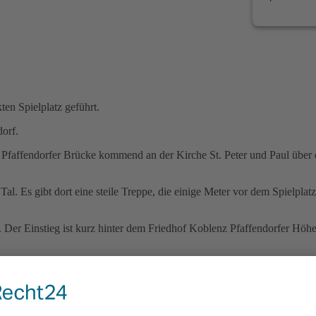
en Spielplatz geführt.
orf.
r Pfaffendorfer Brücke kommend an der Kirche St. Peter und Paul über
al. Es gibt dort eine steile Treppe, die einige Meter vor dem Spielplatz
. Der Einstieg ist kurz hinter dem Friedhof Koblenz Pfaffendorfer Hö
d eine Seilbahn. Daneben gibt es eine kleine Hütte und einen Picknickt