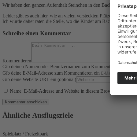
Wir haben den ganzen Aufenthalt Steinchen in den Bach geworfen und 
Leider gibt es auch hier, wie an vielen versteckten Plätzen, und oft a
Ich würde daher raten die Stelle, wo die Kinder am Bach spielen zu 
Schreibe einen Kommentar
Kommentieren
Gib deinen Namen oder Benutzernamen zum Kommentieren ein
Gib deine E-Mail-Adresse zum Kommentieren ein
Gib deine Website-URL ein (optional)
Name, E-Mail-Adresse und Website in diesem Browser für meine
Ähnliche Ausflugsziele
Spielplatz / Freizeitpark