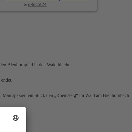
&
eRecht24
 den Bienhornpfad in den Wald hinein.
 endet.
he. Man spaziert ein Stück den „Rheinsteig“ im Wald am Bienhornbach
isch.