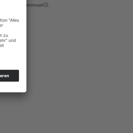
äte meist uninteressant😏.