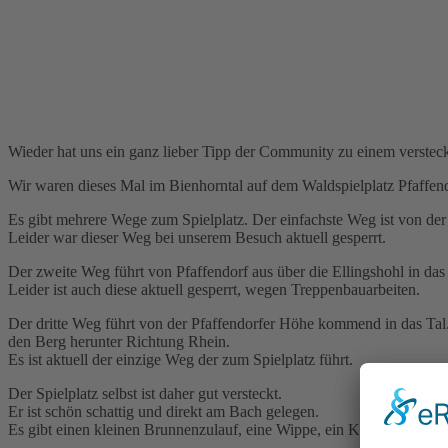
Wieder hat uns ein ganz lieber Tipp der Community zu einem versteckt
Wir waren dieses Mal im Bienhorntal auf dem Waldspielplatz Pfaffend
Es gibt mehrere Wege zum Spielplatz. Der einfachste Weg ist von de
Leider war dieser Weg bei unserem Besuch aktuell gesperrt.
Der zweite Weg führt von Pfaffendorf aus über die Ellingshohl in das T
Leider ist auch diese aktuell gesperrt, wegen Treppenbauarbeiten.
Der dritte Weg führt von der Pfaffendorfer Höhe kommend in das Tal
den Berg herunter Richtung Rhein.
Es ist aktuell der einzige Weg der zum Spielplatz führt.
Der Spielplatz selbst ist daher gut versteckt.
Er ist schön schattig und direkt am Bach gelegen.
Es gibt einen kleinen Brunnenzulauf, eine Wippe, ein Klettergerüst un