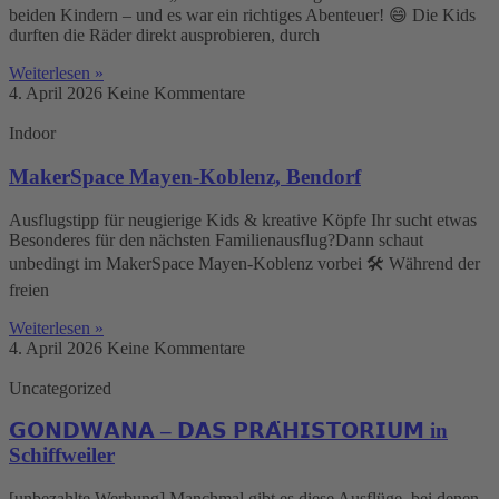
beiden Kindern – und es war ein richtiges Abenteuer! 😄 Die Kids
durften die Räder direkt ausprobieren, durch
Weiterlesen »
4. April 2026
Keine Kommentare
Indoor
MakerSpace Mayen-Koblenz, Bendorf
Ausflugstipp für neugierige Kids & kreative Köpfe Ihr sucht etwas
Besonderes für den nächsten Familienausflug?Dann schaut
unbedingt im MakerSpace Mayen-Koblenz vorbei 🛠️ Während der
freien
Weiterlesen »
4. April 2026
Keine Kommentare
Uncategorized
𝗚𝗢𝗡𝗗𝗪𝗔𝗡𝗔 – 𝗗𝗔𝗦 𝗣𝗥𝗔̈𝗛𝗜𝗦𝗧𝗢𝗥𝗜𝗨𝗠 in
Schiffweiler
[unbezahlte Werbung] Manchmal gibt es diese Ausflüge, bei denen