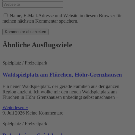
Namen
deine
Gib
oder
E-
deine
Benutzernamen
Mail-
Website-
Name, E-Mail-Adresse und Website in diesem Browser für
zum
Adresse
URL
meinen nächsten Kommentar speichern.
Kommentieren
zum
ein
ein
Kommentieren
(optional)
ein
Ähnliche Ausflugsziele
Spielplatz / Freizeitpark
Waldspielplatz am Flürchen, Höhr-Grenzhausen
Ein neuer Waldspielplatz, der gerade Familien aus der ganzen
Region anzieht. Ich wollte mir den neuen Waldspielplatz am
Flürchen in Höhr-Grenzhausen unbedingt selbst anschauen –
Weiterlesen »
9. Juli 2026
Keine Kommentare
Spielplatz / Freizeitpark