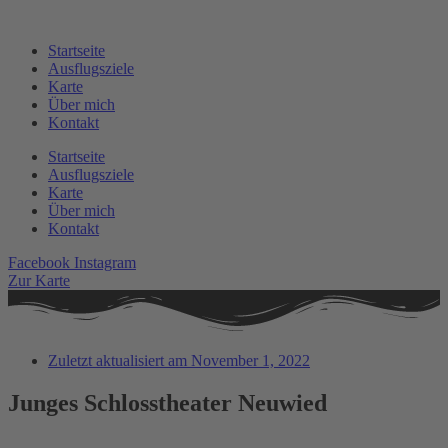
Zum
Inhalt
Startseite
springen
Ausflugsziele
Karte
Über mich
Kontakt
Startseite
Ausflugsziele
Karte
Über mich
Kontakt
Facebook
Instagram
Zur Karte
Zuletzt aktualisiert am
November 1, 2022
Junges Schlosstheater Neuwied