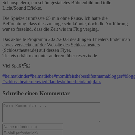
Schauspielern, ein schön gestaltetes Bühnenbild und tolle
Licht/Sound Effekte.
Die Spielzeit umfasste 65 min ohne Pause. Ich hatte die
Befürchtung, dass dies zu lange sein könnte, doch die Aufführung
war so fesselnd, dass die Zeit wie im Flug verging.
Das aktuelle Programm 2022/2023 des Jungen Theaters findet man
etwas versteckt auf der Website des Schlosstheaters
(Schlosstheater.de) auf dessen Flyer.
Tickets erhält man unter anderem über reservix.de
Viel Spaß👋🏻
#heimatkinder
#heimatliebe
#momlifeisthebestlife
#mamablogger
#blog
#schlosstheaterneuwied
#landesbühnerheinlandpfalz
Schreibe einen Kommentar
Kommentieren
Gib
deinen
Gib