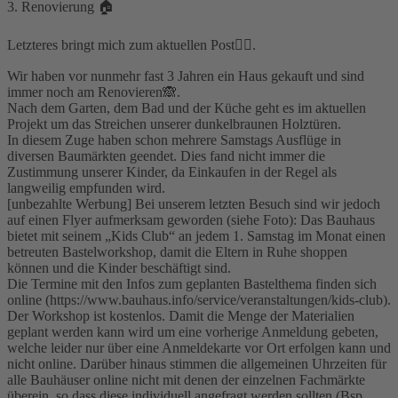
3. Renovierung 🏠
Letzteres bringt mich zum aktuellen Post🙋‍♀️.
Wir haben vor nunmehr fast 3 Jahren ein Haus gekauft und sind
immer noch am Renovieren🙈.
Nach dem Garten, dem Bad und der Küche geht es im aktuellen
Projekt um das Streichen unserer dunkelbraunen Holztüren.
In diesem Zuge haben schon mehrere Samstags Ausflüge in
diversen Baumärkten geendet. Dies fand nicht immer die
Zustimmung unserer Kinder, da Einkaufen in der Regel als
langweilig empfunden wird.
[unbezahlte Werbung] Bei unserem letzten Besuch sind wir jedoch
auf einen Flyer aufmerksam geworden (siehe Foto): Das Bauhaus
bietet mit seinem „Kids Club“ an jedem 1. Samstag im Monat einen
betreuten Bastelworkshop, damit die Eltern in Ruhe shoppen
können und die Kinder beschäftigt sind.
Die Termine mit den Infos zum geplanten Bastelthema finden sich
online (https://www.bauhaus.info/service/veranstaltungen/kids-club).
Der Workshop ist kostenlos. Damit die Menge der Materialien
geplant werden kann wird um eine vorherige Anmeldung gebeten,
welche leider nur über eine Anmeldekarte vor Ort erfolgen kann und
nicht online. Darüber hinaus stimmen die allgemeinen Uhrzeiten für
alle Bauhäuser online nicht mit denen der einzelnen Fachmärkte
überein, so dass diese individuell angefragt werden sollten (Bsp.