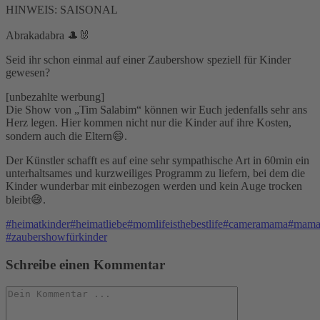
HINWEIS: SAISONAL
Abrakadabra 🎩🐰
Seid ihr schon einmal auf einer Zaubershow speziell für Kinder
gewesen?
[unbezahlte werbung]
Die Show von „Tim Salabim“ können wir Euch jedenfalls sehr ans
Herz legen. Hier kommen nicht nur die Kinder auf ihre Kosten,
sondern auch die Eltern😄.
Der Künstler schafft es auf eine sehr sympathische Art in 60min ein
unterhaltsames und kurzweiliges Programm zu liefern, bei dem die
Kinder wunderbar mit einbezogen werden und kein Auge trocken
bleibt😅.
#heimatkinder
#heimatliebe
#momlifeisthebestlife
#cameramama
#mama
#zaubershowfürkinder
Schreibe einen Kommentar
Kommentieren