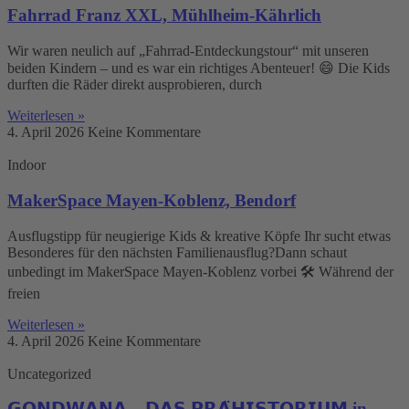
Fahrrad Franz XXL, Mühlheim-Kährlich
Wir waren neulich auf „Fahrrad-Entdeckungstour“ mit unseren
beiden Kindern – und es war ein richtiges Abenteuer! 😄 Die Kids
durften die Räder direkt ausprobieren, durch
Weiterlesen »
4. April 2026
Keine Kommentare
Indoor
MakerSpace Mayen-Koblenz, Bendorf
Ausflugstipp für neugierige Kids & kreative Köpfe Ihr sucht etwas
Besonderes für den nächsten Familienausflug?Dann schaut
unbedingt im MakerSpace Mayen-Koblenz vorbei 🛠️ Während der
freien
Weiterlesen »
4. April 2026
Keine Kommentare
Uncategorized
𝗚𝗢𝗡𝗗𝗪𝗔𝗡𝗔 – 𝗗𝗔𝗦 𝗣𝗥𝗔̈𝗛𝗜𝗦𝗧𝗢𝗥𝗜𝗨𝗠 in