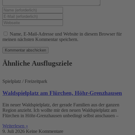
Gib
deinen
Gib
Namen
deine
Gib
oder
E-
deine
Benutzernamen
Mail-
Website-
Name, E-Mail-Adresse und Website in diesem Browser für
zum
Adresse
URL
meinen nächsten Kommentar speichern.
Kommentieren
zum
ein
ein
Kommentieren
(optional)
ein
Ähnliche Ausflugsziele
Spielplatz / Freizeitpark
Waldspielplatz am Flürchen, Höhr-Grenzhausen
Ein neuer Waldspielplatz, der gerade Familien aus der ganzen
Region anzieht. Ich wollte mir den neuen Waldspielplatz am
Flürchen in Höhr-Grenzhausen unbedingt selbst anschauen –
Weiterlesen »
9. Juli 2026
Keine Kommentare