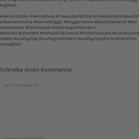
begehen.
#heimatkinder
#heimatliebe
#freeandwildchildren
#momlifeisthebestlif
e
#cameramama
#mamablogger
#bloggermama
#kleinkindmama
#klei
neabenteuer
#familienzeit
#unterwegsmitkindern
#koblenz
#lahnstein
#heilwald
#kurwald
#kinderheilwald
#kreismayenk
oblenz
#ausflugtipp
#ausflugmitkindern
#ausflugtippsfürfamilien
#rhei
nlandpfalz
Schreibe einen Kommentar
Kommentieren
Gib