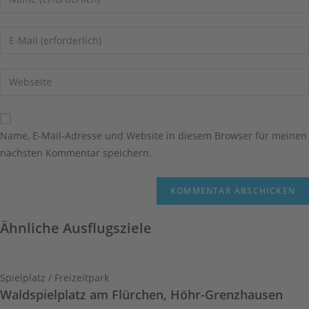
deinen
Namen
Gib
oder
deine
Benutzernamen
E-
Gib
zum
Mail-
deine
Kommentieren
Adresse
Website-
ein
zum
URL
Name, E-Mail-Adresse und Website in diesem Browser für meinen
Kommentieren
ein
nächsten Kommentar speichern.
ein
(optional)
Ähnliche Ausflugsziele
Spielplatz / Freizeitpark
Waldspielplatz am Flürchen, Höhr-Grenzhausen