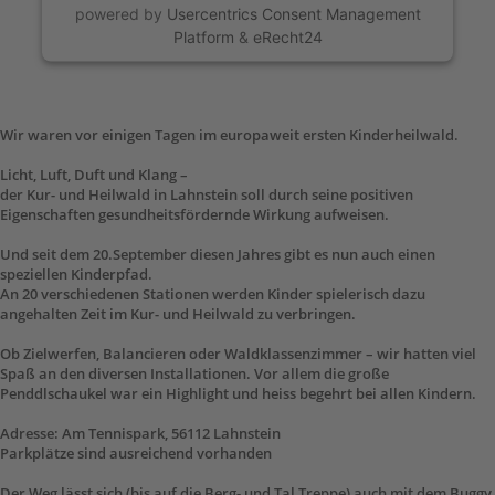
powered by
Usercentrics Consent Management
Platform
&
eRecht24
Wir waren vor einigen Tagen im europaweit ersten Kinderheilwald.
Licht, Luft, Duft und Klang –
der Kur- und Heilwald in Lahnstein soll durch seine positiven
Eigenschaften gesundheitsfördernde Wirkung aufweisen.
Und seit dem 20.September diesen Jahres gibt es nun auch einen
speziellen Kinderpfad.
An 20 verschiedenen Stationen werden Kinder spielerisch dazu
angehalten Zeit im Kur- und Heilwald zu verbringen.
Ob Zielwerfen, Balancieren oder Waldklassenzimmer – wir hatten viel
Spaß an den diversen Installationen. Vor allem die große
Penddlschaukel war ein Highlight und heiss begehrt bei allen Kindern.
Adresse: Am Tennispark, 56112 Lahnstein
Parkplätze sind ausreichend vorhanden
Der Weg lässt sich (bis auf die Berg- und Tal Treppe) auch mit dem Buggy