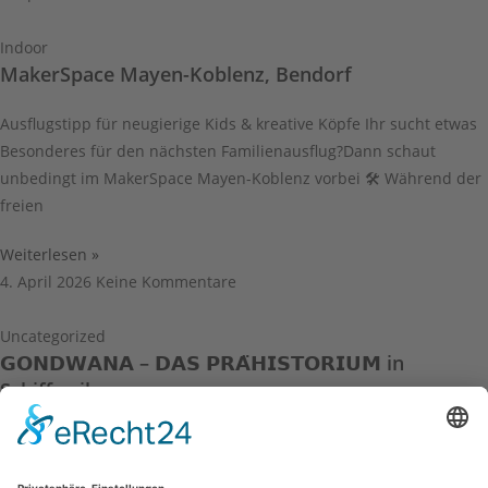
Indoor
MakerSpace Mayen-Koblenz, Bendorf
Ausflugstipp für neugierige Kids & kreative Köpfe Ihr sucht etwas
Besonderes für den nächsten Familienausflug?Dann schaut
unbedingt im MakerSpace Mayen-Koblenz vorbei 🛠️ Während der
freien
Weiterlesen »
4. April 2026
Keine Kommentare
Uncategorized
𝗚𝗢𝗡𝗗𝗪𝗔𝗡𝗔 – 𝗗𝗔𝗦 𝗣𝗥𝗔̈𝗛𝗜𝗦𝗧𝗢𝗥𝗜𝗨𝗠 in
Schiffweiler
[unbezahlte Werbung] Manchmal gibt es diese Ausflüge, bei
denen man selbst wieder ein kleines bisschen Kind wird. Genau