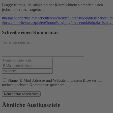
Buggy ist möglich, aufgrund der Räumlichkeiten empfiehlt sich
jedoch eher das Tragetuch.
#heimatkinder
#heimatliebe
#freeandwildchildren
#momlifeisthebestlife
#nrw
#nordrheinwestpfalen
#bonn
#siegburg
#museumkönig
#kreismay
Schreibe einen Kommentar
Kommentieren
Gib
deinen
Gib
Namen
deine
Gib
oder
E-
deine
Benutzernamen
Mail-
Website-
Name, E-Mail-Adresse und Website in diesem Browser für
zum
Adresse
URL
meinen nächsten Kommentar speichern.
Kommentieren
zum
ein
ein
Kommentieren
(optional)
ein
Ähnliche Ausflugsziele