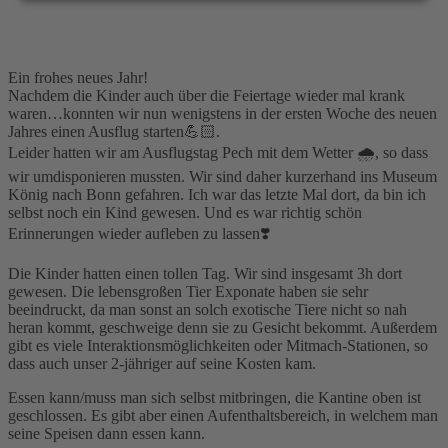
Ein frohes neues Jahr!
Nachdem die Kinder auch über die Feiertage wieder mal krank
waren…konnten wir nun wenigstens in der ersten Woche des neuen
Jahres einen Ausflug starten💪🏻.
Leider hatten wir am Ausflugstag Pech mit dem Wetter 🌧, so dass
wir umdisponieren mussten. Wir sind daher kurzerhand ins Museum
König nach Bonn gefahren. Ich war das letzte Mal dort, da bin ich
selbst noch ein Kind gewesen. Und es war richtig schön
Erinnerungen wieder aufleben zu lassen❣️
Die Kinder hatten einen tollen Tag. Wir sind insgesamt 3h dort
gewesen. Die lebensgroßen Tier Exponate haben sie sehr
beeindruckt, da man sonst an solch exotische Tiere nicht so nah
heran kommt, geschweige denn sie zu Gesicht bekommt. Außerdem
gibt es viele Interaktionsmöglichkeiten oder Mitmach-Stationen, so
dass auch unser 2-jähriger auf seine Kosten kam.
Essen kann/muss man sich selbst mitbringen, die Kantine oben ist
geschlossen. Es gibt aber einen Aufenthaltsbereich, in welchem man
seine Speisen dann essen kann.