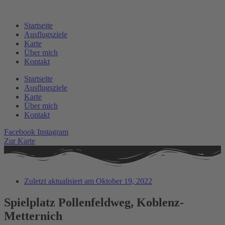
Zum
Inhalt
Startseite
springen
Ausflugsziele
Karte
Über mich
Kontakt
Startseite
Ausflugsziele
Karte
Über mich
Kontakt
Facebook
Instagram
Zur Karte
Zuletzt aktualisiert am
Oktober 19, 2022
Spielplatz Pollenfeldweg, Koblenz-
Metternich