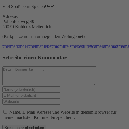
Viel Spaß beim Spielen👋🏻
Adresse:
Pollenfeldweg 49
56070 Koblenz Metternich
(Parkplätze nur im umliegenden Wohngebiet)
#heimatkinder
#heimatliebe
#momlifeisthebestlife
#cameramama
#mama
Schreibe einen Kommentar
Kommentieren
Gib
deinen
Gib
Namen
deine
Gib
oder
E-
deine
Benutzernamen
Mail-
Website-
Name, E-Mail-Adresse und Website in diesem Browser für
zum
Adresse
URL
meinen nächsten Kommentar speichern.
Kommentieren
zum
ein
ein
Kommentieren
(optional)