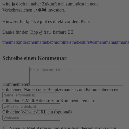
wird ja doch in naher Zukunft mal zumindest in neue
Verkehrszeichen 🚸⛔️🚧 investiert.
Hinweis: Parkplätze gibt es direkt vor dem Platz
Danke für den Tipp @frau_barbara 👌🏻
#heimatkinder
#heimatliebe
#momlifeisthebestlife
#cameramama
#mama
Schreibe einen Kommentar
Kommentieren
Gib deinen Namen oder Benutzernamen zum Kommentieren ein
Gib deine E-Mail-Adresse zum Kommentieren ein
Gib deine Website-URL ein (optional)
Name, E-Mail-Adresse und Website in diesem Browser für