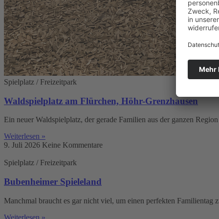
Spielplatz / Freizeitpark
Waldspielplatz am Flürchen, Höhr-Grenzhausen
Ein neuer Waldspielplatz, der gerade Familien aus der ganzen Region
Weiterlesen »
9. Juli 2026
Keine Kommentare
Spielplatz / Freizeitpark
Bubenheimer Spieleland
Manchmal braucht es gar nicht viel, um einen perfekten Familientag 
Weiterlesen »