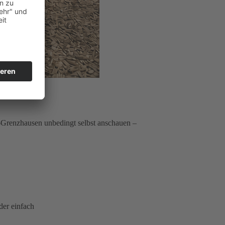
r-Grenzhausen unbedingt selbst anschauen –
der einfach