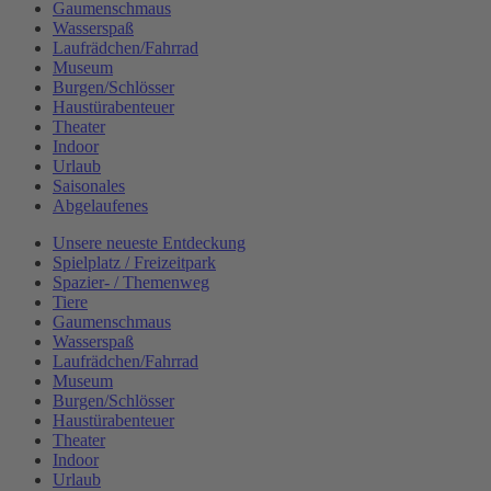
Gaumenschmaus
Wasserspaß
Laufrädchen/Fahrrad
Museum
Burgen/Schlösser
Haustürabenteuer
Theater
Indoor
Urlaub
Saisonales
Abgelaufenes
Unsere neueste Entdeckung
Spielplatz / Freizeitpark
Spazier- / Themenweg
Tiere
Gaumenschmaus
Wasserspaß
Laufrädchen/Fahrrad
Museum
Burgen/Schlösser
Haustürabenteuer
Theater
Indoor
Urlaub