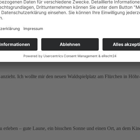
 anzieht. Ich wollte mir den neuen Waldspielplatz am Flürchen in Höh
zu erleben – gute Laune, ein bisschen Sonne und einen Ort, an dem Kin